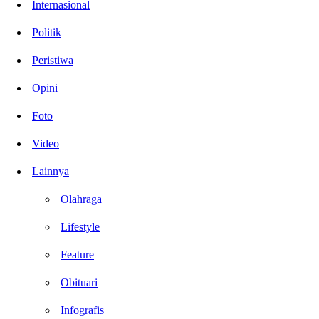
Internasional
Politik
Peristiwa
Opini
Foto
Video
Lainnya
Olahraga
Lifestyle
Feature
Obituari
Infografis