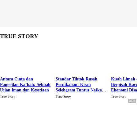
TRUE STORY
Antara Cinta dan
Standar Tiktok Rusak
Kisah Limah 
Panggilan Ka’bah: Sebuah
Pernikahan: Kisah
Berpisah Kar
Ujian Iman dan Kesetiaan
Selebgram Tuntut Nafkah
Ekonomi Dis
Rp.15 Juta Perbulan
Karena Cinta
True Story
True Story
True Story
Berakhir Talak Oleh
Suaminya