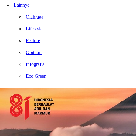
Lainnya
Olahraga
Lifestyle
Feature
Obituari
Infografis
Eco Green