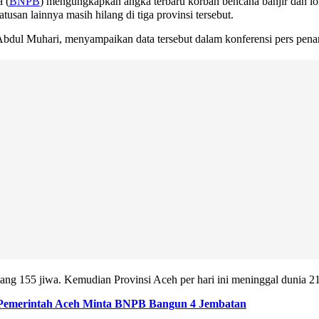
 (
BNPB
) mengungkapkan angka terbaru korban bencana banjir dan lo
usan lainnya masih hilang di tiga provinsi tersebut.
ul Muhari, menyampaikan data tersebut dalam konferensi pers penang
ng 155 jiwa. Kemudian Provinsi Aceh per hari ini meninggal dunia 218
, Pemerintah Aceh Minta BNPB Bangun 4 Jembatan