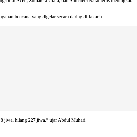
ngsor di Aceh, Sumatera Utara, dan Sumatera Barat terus meningkat.
anan bencana yang digelar secara daring di Jakarta.
 jiwa, hilang 227 jiwa,” ujar Abdul Muhari.