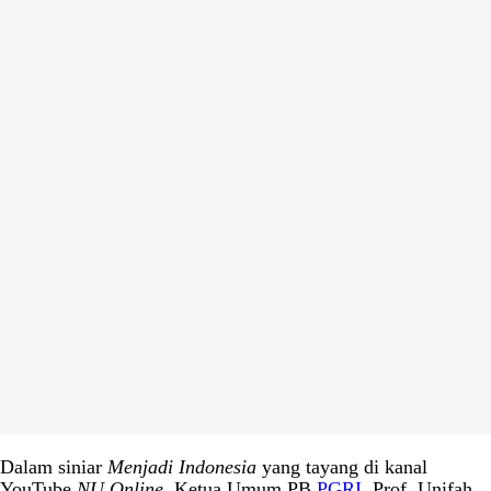
Dalam siniar
Menjadi Indonesia
yang tayang di kanal
YouTube
NU Online
, Ketua Umum PB
PGRI
, Prof. Unifah