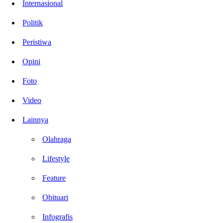
Internasional
Politik
Peristiwa
Opini
Foto
Video
Lainnya
Olahraga
Lifestyle
Feature
Obituari
Infografis