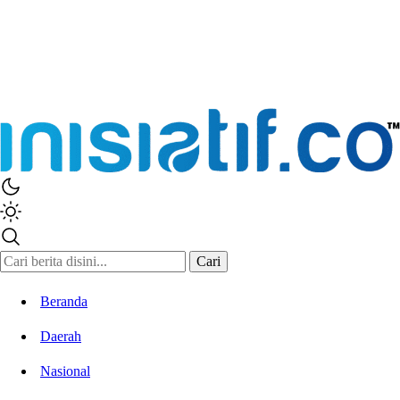
Inisiatif.co
Stay Connected Stay Informed
Cari
Beranda
Daerah
Nasional