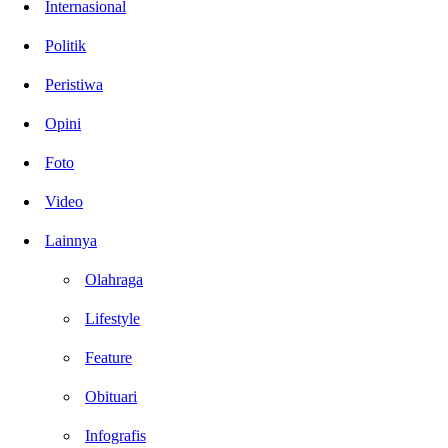
Internasional
Politik
Peristiwa
Opini
Foto
Video
Lainnya
Olahraga
Lifestyle
Feature
Obituari
Infografis