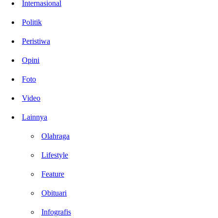
Internasional
Politik
Peristiwa
Opini
Foto
Video
Lainnya
Olahraga
Lifestyle
Feature
Obituari
Infografis