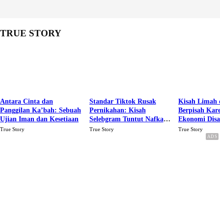
TRUE STORY
Antara Cinta dan
Standar Tiktok Rusak
Kisah Limah 
Panggilan Ka’bah: Sebuah
Pernikahan: Kisah
Berpisah Kar
Ujian Iman dan Kesetiaan
Selebgram Tuntut Nafkah
Ekonomi Dis
Rp.15 Juta Perbulan
Karena Cinta
True Story
True Story
True Story
Berakhir Talak Oleh
Suaminya