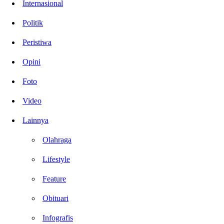
Internasional
Politik
Peristiwa
Opini
Foto
Video
Lainnya
Olahraga
Lifestyle
Feature
Obituari
Infografis