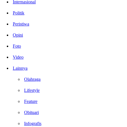
Internasional
Politik
Peristiwa
Opini
Foto
Video
Lainnya
Olahraga
Lifestyle
Feature
Obituari
Infografis