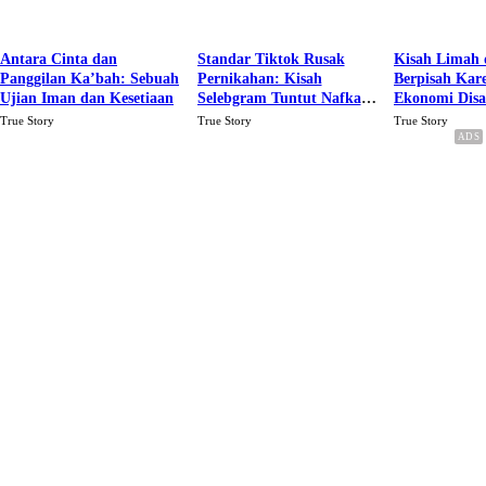
Antara Cinta dan
Standar Tiktok Rusak
Kisah Limah 
Panggilan Ka’bah: Sebuah
Pernikahan: Kisah
Berpisah Kar
Ujian Iman dan Kesetiaan
Selebgram Tuntut Nafkah
Ekonomi Dis
Rp.15 Juta Perbulan
Karena Cinta
True Story
True Story
True Story
Berakhir Talak Oleh
Suaminya