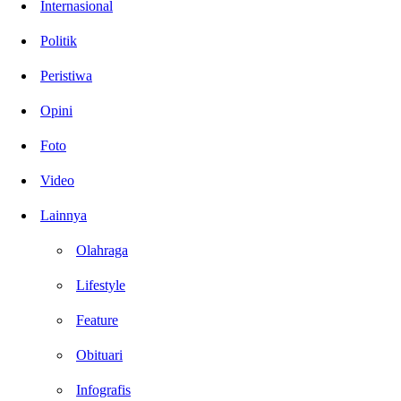
Internasional
Politik
Peristiwa
Opini
Foto
Video
Lainnya
Olahraga
Lifestyle
Feature
Obituari
Infografis