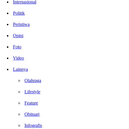
Internasional
Politik
Peristiwa
Opini
Foto
Video
Lainnya
Olahraga
Lifestyle
Feature
Obituari
Infografis