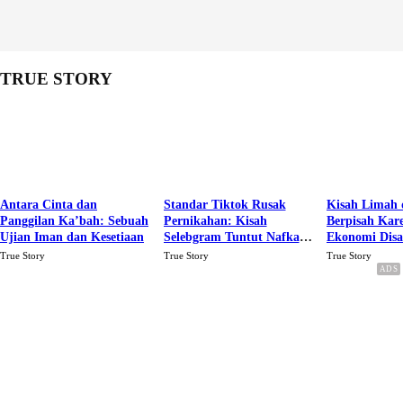
TRUE STORY
Antara Cinta dan
Standar Tiktok Rusak
Kisah Limah 
Panggilan Ka’bah: Sebuah
Pernikahan: Kisah
Berpisah Kar
Ujian Iman dan Kesetiaan
Selebgram Tuntut Nafkah
Ekonomi Dis
Rp.15 Juta Perbulan
Karena Cinta
True Story
True Story
True Story
Berakhir Talak Oleh
Suaminya