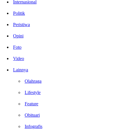
Internasional
Politik
Peristiwa
Opini
Foto
Video
Lainnya
Olahraga
Lifestyle
Feature
Obituari
Infografis