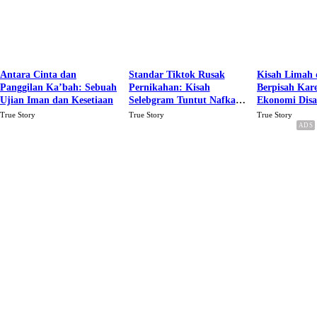
Antara Cinta dan
Standar Tiktok Rusak
Kisah Limah 
Panggilan Ka’bah: Sebuah
Pernikahan: Kisah
Berpisah Kar
Ujian Iman dan Kesetiaan
Selebgram Tuntut Nafkah
Ekonomi Dis
Rp.15 Juta Perbulan
Karena Cinta
True Story
True Story
True Story
Berakhir Talak Oleh
Suaminya