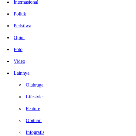
Internasional
Politik
Peristiwa
Opini
Foto
Video
Lainnya
Olahraga
Lifestyle
Feature
Obituari
Infografis