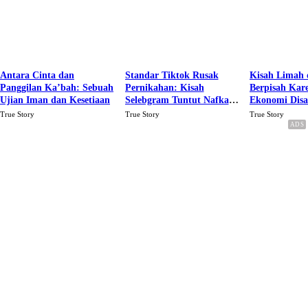
Antara Cinta dan
Standar Tiktok Rusak
Kisah Limah 
Panggilan Ka’bah: Sebuah
Pernikahan: Kisah
Berpisah Kar
Ujian Iman dan Kesetiaan
Selebgram Tuntut Nafkah
Ekonomi Dis
Rp.15 Juta Perbulan
Karena Cinta
True Story
True Story
True Story
Berakhir Talak Oleh
Suaminya