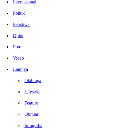
Internasional
Politik
Peristiwa
Opini
Foto
Video
Lainnya
Olahraga
Lifestyle
Feature
Obituari
Infografis