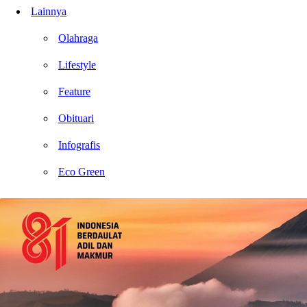
Lainnya
Olahraga
Lifestyle
Feature
Obituari
Infografis
Eco Green