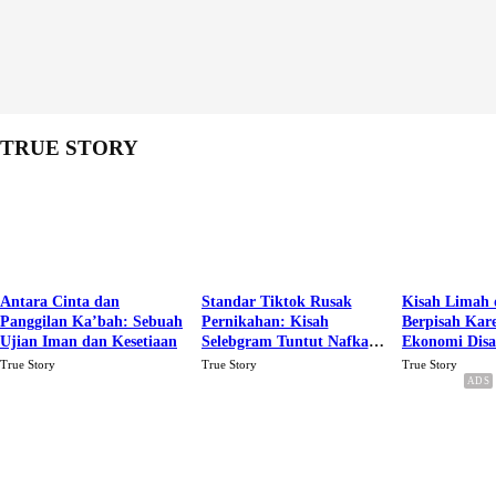
TRUE STORY
Antara Cinta dan
Standar Tiktok Rusak
Kisah Limah 
Panggilan Ka’bah: Sebuah
Pernikahan: Kisah
Berpisah Kar
Ujian Iman dan Kesetiaan
Selebgram Tuntut Nafkah
Ekonomi Dis
Rp.15 Juta Perbulan
Karena Cinta
True Story
True Story
True Story
Berakhir Talak Oleh
Suaminya