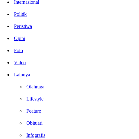
Internasional
Politik
Peristiwa
Opini
Foto
Video
Lainnya
Olahraga
Lifestyle
Feature
Obituari
Infografis