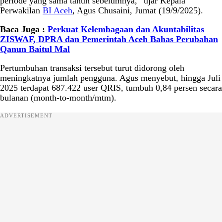
periode yang sama tahun sebelumnya,” ujar Kepala
Perwakilan
BI Aceh
, Agus Chusaini, Jumat (19/9/2025).
Baca Juga :
Perkuat Kelembagaan dan Akuntabilitas
ZISWAF, DPRA dan Pemerintah Aceh Bahas Perubahan
Qanun Baitul Mal
Pertumbuhan transaksi tersebut turut didorong oleh
meningkatnya jumlah pengguna. Agus menyebut, hingga Juli
2025 terdapat 687.422 user QRIS, tumbuh 0,84 persen secara
bulanan (month-to-month/mtm).
ADVERTISEMENT