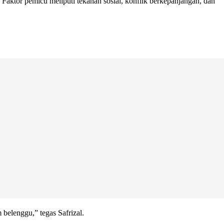
 Faktor pemicu meliputi tekanan sosial, konflik berkepanjangan, dan
belenggu,” tegas Safrizal.