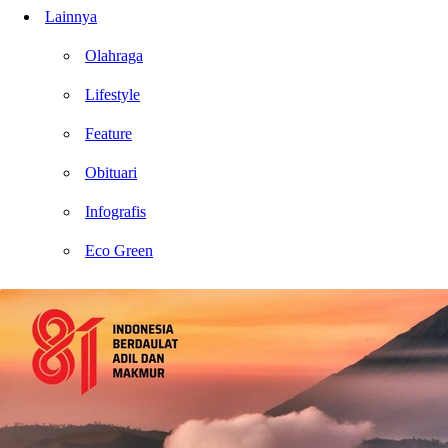
Lainnya
Olahraga
Lifestyle
Feature
Obituari
Infografis
Eco Green