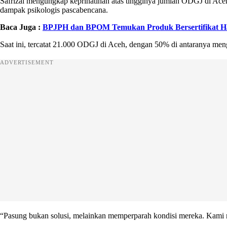
Safrizal mengungkap keprihatinan atas tingginya jumlah ODGJ di Aceh, 
dampak psikologis pascabencana.
Baca Juga :
BPJPH dan BPOM Temukan Produk Bersertifikat H
Saat ini, tercatat 21.000 ODGJ di Aceh, dengan 50% di antaranya meng
ADVERTISEMENT
“Pasung bukan solusi, melainkan memperparah kondisi mereka. Kami m