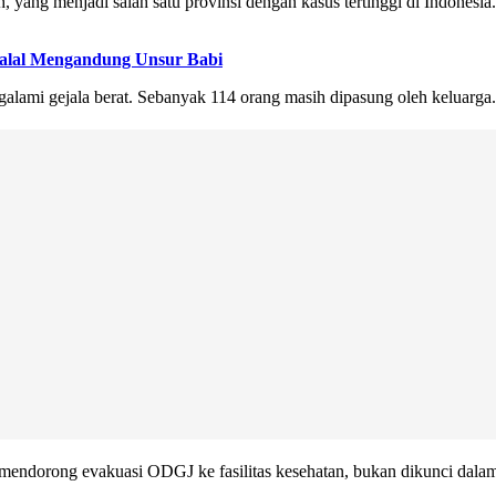
yang menjadi salah satu provinsi dengan kasus tertinggi di Indonesia.
alal Mengandung Unsur Babi
alami gejala berat. Sebanyak 114 orang masih dipasung oleh keluarga.
endorong evakuasi ODGJ ke fasilitas kesehatan, bukan dikunci dalam 