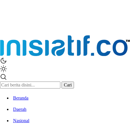
Inisiatif.co
Stay Connected Stay Informed
Cari
Beranda
Daerah
Nasional