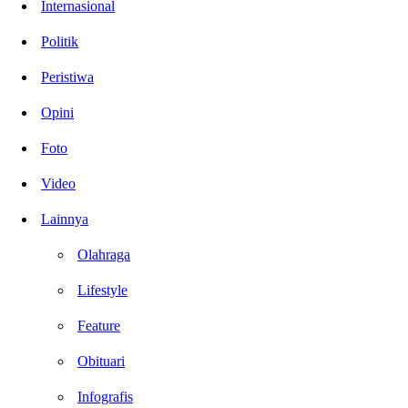
Internasional
Politik
Peristiwa
Opini
Foto
Video
Lainnya
Olahraga
Lifestyle
Feature
Obituari
Infografis