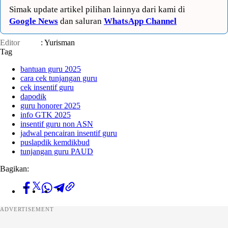
Simak update artikel pilihan lainnya dari kami di
Google News
dan saluran
WhatsApp Channel
Editor
: Yurisman
Tag
bantuan guru 2025
cara cek tunjangan guru
cek insentif guru
dapodik
guru honorer 2025
info GTK 2025
insentif guru non ASN
jadwal pencairan insentif guru
puslapdik kemdikbud
tunjangan guru PAUD
Bagikan:
ADVERTISEMENT