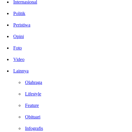
Internasional
Politik
Peristiwa
Opini
Foto
Video
Lainnya
Olahraga
Lifestyle
Feature
Obituari
Infografis