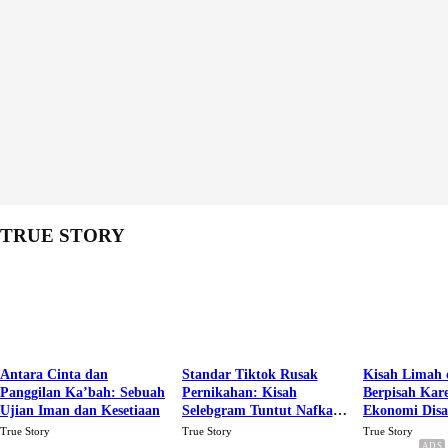
TRUE STORY
Antara Cinta dan
Standar Tiktok Rusak
Kisah Limah 
Panggilan Ka’bah: Sebuah
Pernikahan: Kisah
Berpisah Kar
Ujian Iman dan Kesetiaan
Selebgram Tuntut Nafkah
Ekonomi Dis
Rp.15 Juta Perbulan
Karena Cinta
True Story
True Story
True Story
Berakhir Talak Oleh