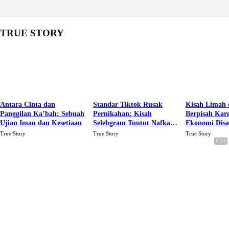
TRUE STORY
Antara Cinta dan
Standar Tiktok Rusak
Kisah Limah 
Panggilan Ka’bah: Sebuah
Pernikahan: Kisah
Berpisah Kar
Ujian Iman dan Kesetiaan
Selebgram Tuntut Nafkah
Ekonomi Dis
Rp.15 Juta Perbulan
Karena Cinta
True Story
True Story
True Story
Berakhir Talak Oleh
Suaminya