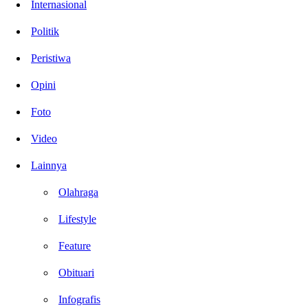
Internasional
Politik
Peristiwa
Opini
Foto
Video
Lainnya
Olahraga
Lifestyle
Feature
Obituari
Infografis