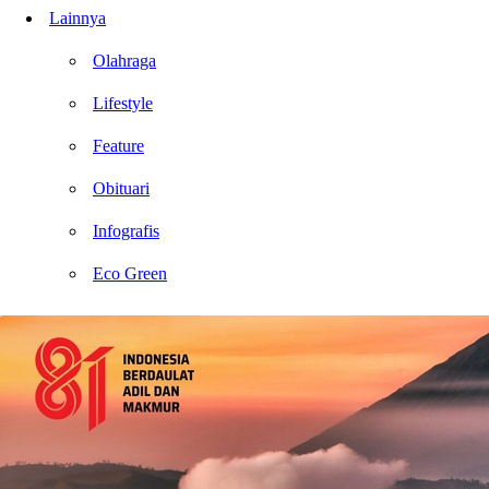
Lainnya
Olahraga
Lifestyle
Feature
Obituari
Infografis
Eco Green