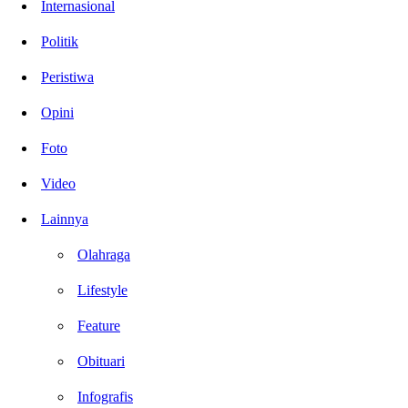
Internasional
Politik
Peristiwa
Opini
Foto
Video
Lainnya
Olahraga
Lifestyle
Feature
Obituari
Infografis