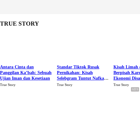
TRUE STORY
Antara Cinta dan
Standar Tiktok Rusak
Kisah Limah 
Panggilan Ka’bah: Sebuah
Pernikahan: Kisah
Berpisah Kar
Ujian Iman dan Kesetiaan
Selebgram Tuntut Nafkah
Ekonomi Dis
Rp.15 Juta Perbulan
Karena Cinta
True Story
True Story
True Story
Berakhir Talak Oleh
Suaminya