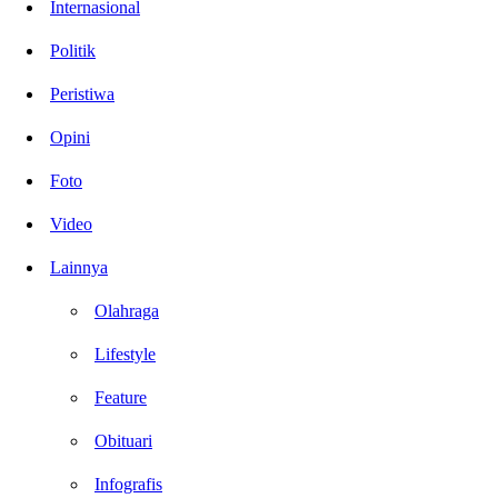
Internasional
Politik
Peristiwa
Opini
Foto
Video
Lainnya
Olahraga
Lifestyle
Feature
Obituari
Infografis