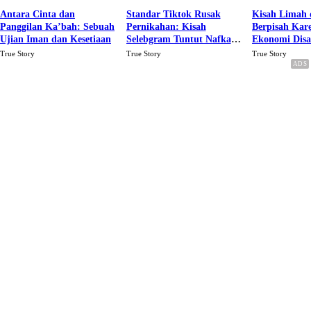
Antara Cinta dan
Standar Tiktok Rusak
Kisah Limah 
Panggilan Ka’bah: Sebuah
Pernikahan: Kisah
Berpisah Kar
Ujian Iman dan Kesetiaan
Selebgram Tuntut Nafkah
Ekonomi Dis
Rp.15 Juta Perbulan
Karena Cinta
True Story
True Story
True Story
Berakhir Talak Oleh
Suaminya