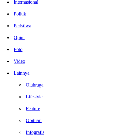
Internasional
Politik
Peristiwa
Opini
Foto
Video
Lainnya
Olahraga
Lifestyle
Feature
Obituari
Infografis