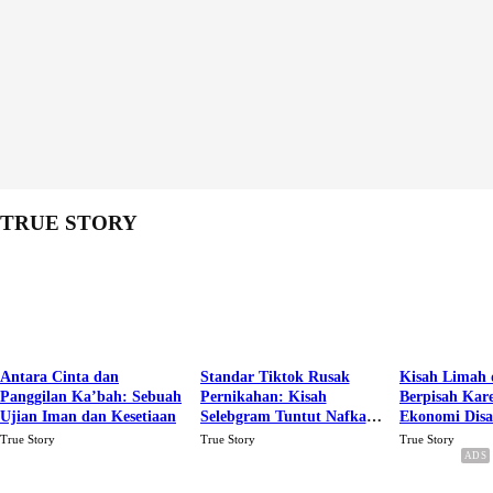
TRUE STORY
Antara Cinta dan
Standar Tiktok Rusak
Kisah Limah 
Panggilan Ka’bah: Sebuah
Pernikahan: Kisah
Berpisah Kar
Ujian Iman dan Kesetiaan
Selebgram Tuntut Nafkah
Ekonomi Dis
Rp.15 Juta Perbulan
Karena Cinta
True Story
True Story
True Story
Berakhir Talak Oleh
Suaminya