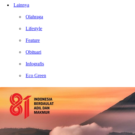
Lainnya
Olahraga
Lifestyle
Feature
Obituari
Infografis
Eco Green