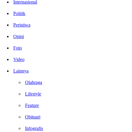
Internasional
Politik
Peristiwa
Opini
Foto
Video
Lainnya
Olahraga
Lifestyle
Feature
Obituari
Infografis