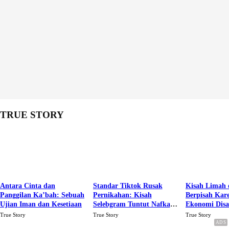
TRUE STORY
Antara Cinta dan
Standar Tiktok Rusak
Kisah Limah 
Panggilan Ka’bah: Sebuah
Pernikahan: Kisah
Berpisah Kar
Ujian Iman dan Kesetiaan
Selebgram Tuntut Nafkah
Ekonomi Dis
Rp.15 Juta Perbulan
Karena Cinta
True Story
True Story
True Story
Berakhir Talak Oleh