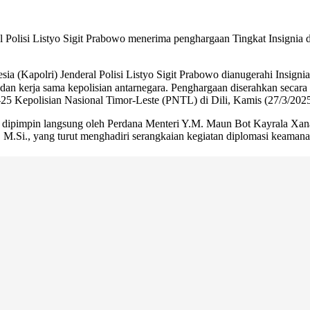
l Polisi Listyo Sigit Prabowo menerima penghargaan Tingkat Insignia
a (Kapolri) Jenderal Polisi Listyo Sigit Prabowo dianugerahi Insigni
dan kerja sama kepolisian antarnegara. Penghargaan diserahkan secara
5 Kepolisian Nasional Timor-Leste (PNTL) di Dili, Kamis (27/3/2025
ni dipimpin langsung oleh Perdana Menteri Y.M. Maun Bot Kayrala Xa
K., M.Si., yang turut menghadiri serangkaian kegiatan diplomasi keamana