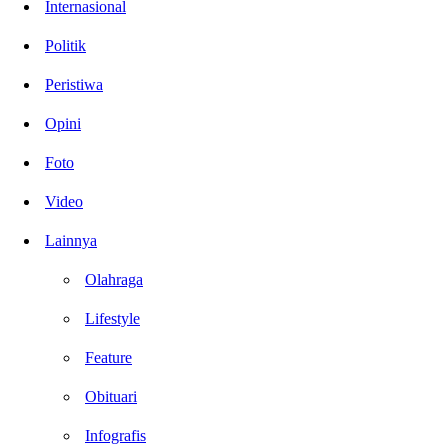
Internasional
Politik
Peristiwa
Opini
Foto
Video
Lainnya
Olahraga
Lifestyle
Feature
Obituari
Infografis