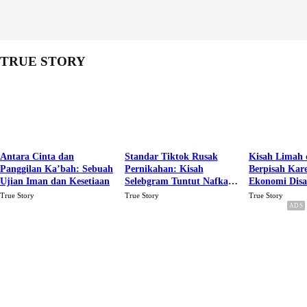
TRUE STORY
Antara Cinta dan
Standar Tiktok Rusak
Kisah Limah 
Panggilan Ka’bah: Sebuah
Pernikahan: Kisah
Berpisah Kar
Ujian Iman dan Kesetiaan
Selebgram Tuntut Nafkah
Ekonomi Dis
Rp.15 Juta Perbulan
Karena Cinta
True Story
True Story
True Story
Berakhir Talak Oleh
Suaminya