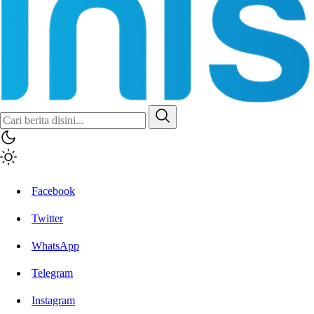
Inisiatif.co
Stay Connected Stay Informed
Facebook
Twitter
WhatsApp
Telegram
Instagram