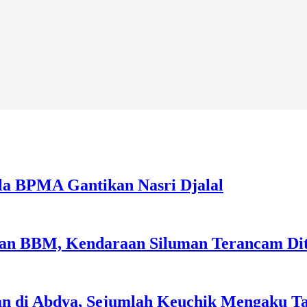
la BPMA Gantikan Nasri Djalal
sian BBM, Kendaraan Siluman Terancam Di
an di Abdya, Sejumlah Keuchik Mengaku T