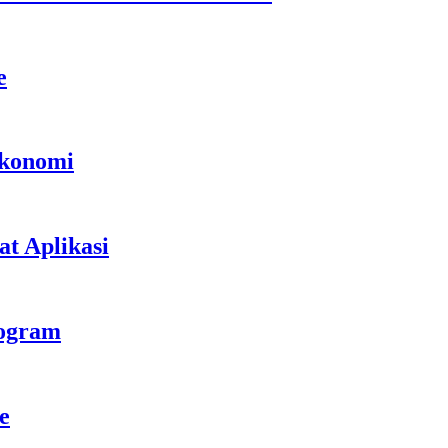
e
Ekonomi
t Aplikasi
rogram
e