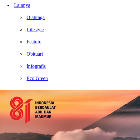
Lainnya
Olahraga
Lifestyle
Feature
Obituari
Infografis
Eco Green