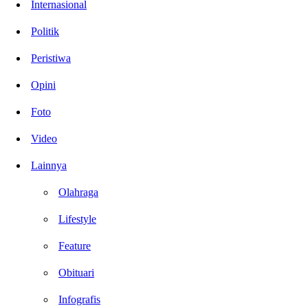
Internasional
Politik
Peristiwa
Opini
Foto
Video
Lainnya
Olahraga
Lifestyle
Feature
Obituari
Infografis