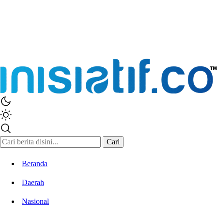
Inisiatif.co
Stay Connected Stay Informed
Cari
Beranda
Daerah
Nasional