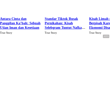
Antara Cinta dan
Standar Tiktok Rusak
Kisah Limah 
Panggilan Ka’bah: Sebuah
Pernikahan: Kisah
Berpisah Kar
Ujian Iman dan Kesetiaan
Selebgram Tuntut Nafkah
Ekonomi Dis
Rp.15 Juta Perbulan
Karena Cinta
True Story
True Story
True Story
Berakhir Talak Oleh
Suaminya