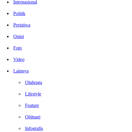
Internasional
Politik
Peristiwa
Opini
Foto
Video
Lainnya
Olahraga
Lifestyle
Feature
Obituari
Infografis