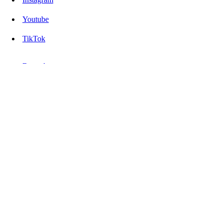
Youtube
TikTok
Beranda
Daerah
Nasional
Internasional
Politik
Peristiwa
Opini
Foto
Video