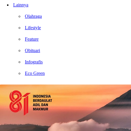
Lainnya
Olahraga
Lifestyle
Feature
Obituari
Infografis
Eco Green