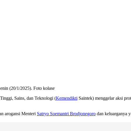
nin (20/1/2025). Foto kolase
inggi, Sains, dan Teknologi (
Kemendikti
Saintek) menggelar aksi prot
an arogansi Menteri
Satryo Soemantri Brodjonegoro
dan keluarganya y