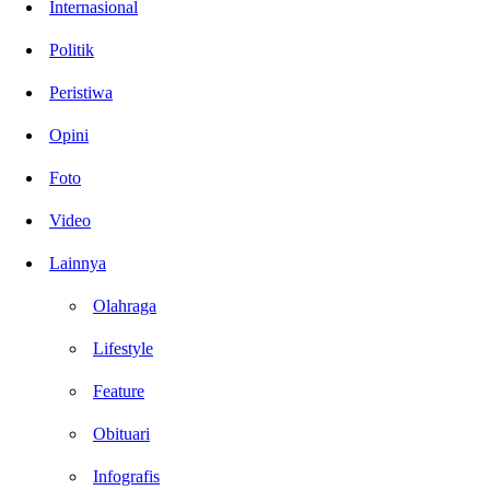
Internasional
Politik
Peristiwa
Opini
Foto
Video
Lainnya
Olahraga
Lifestyle
Feature
Obituari
Infografis