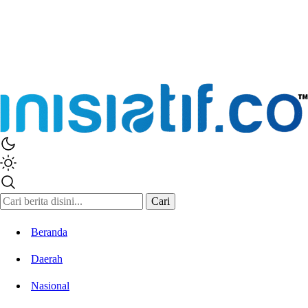
Inisiatif.co
Stay Connected Stay Informed
Cari
Beranda
Daerah
Nasional