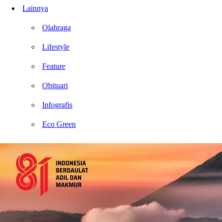
Lainnya
Olahraga
Lifestyle
Feature
Obituari
Infografis
Eco Green