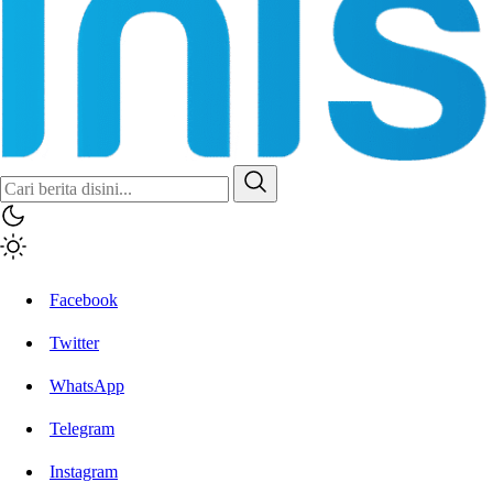
Inisiatif.co
Stay Connected Stay Informed
Facebook
Twitter
WhatsApp
Telegram
Instagram