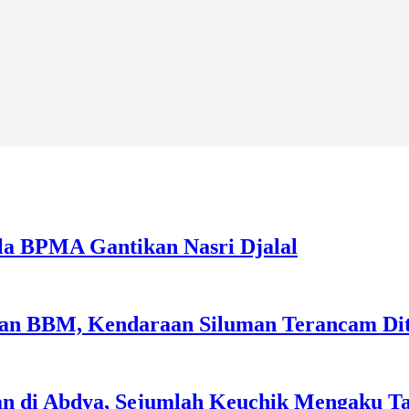
la BPMA Gantikan Nasri Djalal
sian BBM, Kendaraan Siluman Terancam Di
an di Abdya, Sejumlah Keuchik Mengaku T