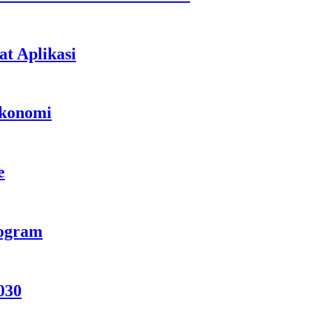
t Aplikasi
Ekonomi
e
rogram
030