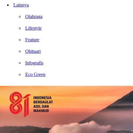
Lainnya
Olahraga
Lifestyle
Feature
Obituari
Infografis
Eco Green