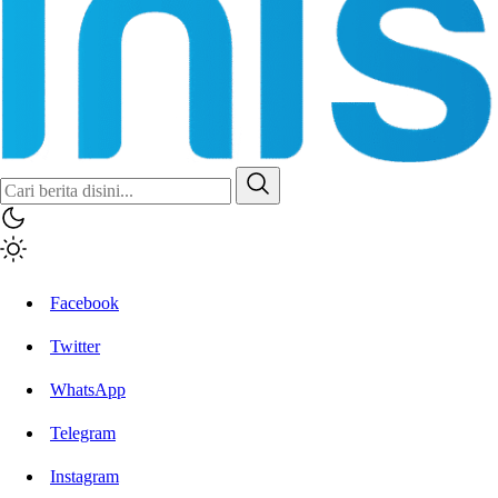
Inisiatif.co
Stay Connected Stay Informed
Facebook
Twitter
WhatsApp
Telegram
Instagram