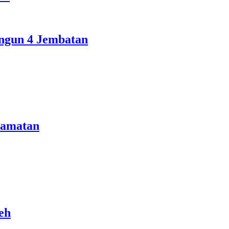
ngun 4 Jembatan
camatan
eh