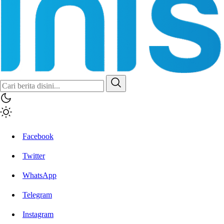
Inisiatif.co
Stay Connected Stay Informed
Facebook
Twitter
WhatsApp
Telegram
Instagram