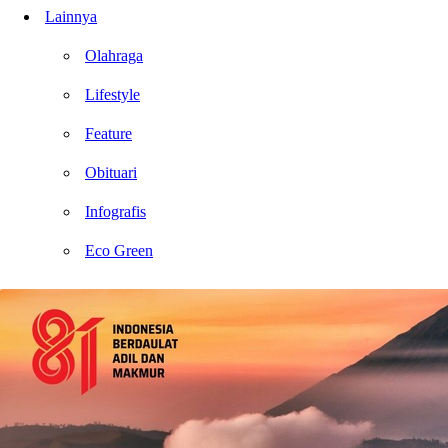
Lainnya
Olahraga
Lifestyle
Feature
Obituari
Infografis
Eco Green