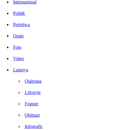
Internasional
Politik
Peristiwa
Opini
Foto
Video
Lainnya
Olahraga
Lifestyle
Feature
Obituari
Infografis