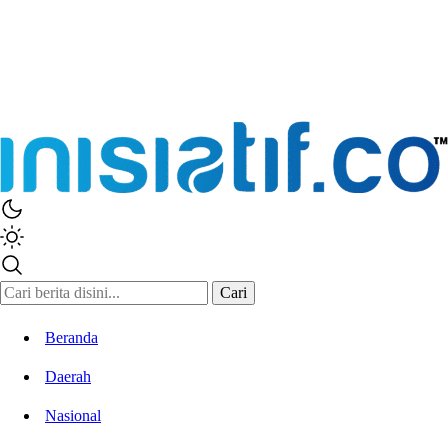
Inisiatif.co
Stay Connected Stay Informed
Cari
Beranda
Daerah
Nasional