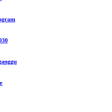
rogram
030
ganggu
e