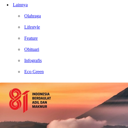
Lainnya
Olahraga
Lifestyle
Feature
Obituari
Infografis
Eco Green