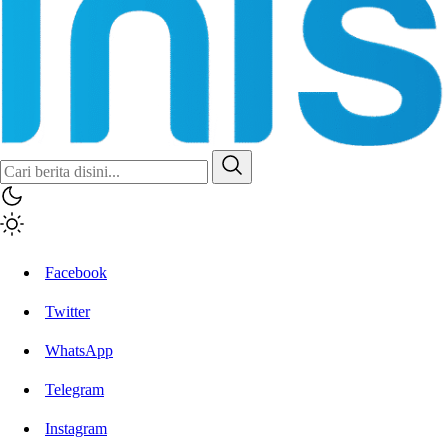
Inisiatif.co
Stay Connected Stay Informed
Facebook
Twitter
WhatsApp
Telegram
Instagram