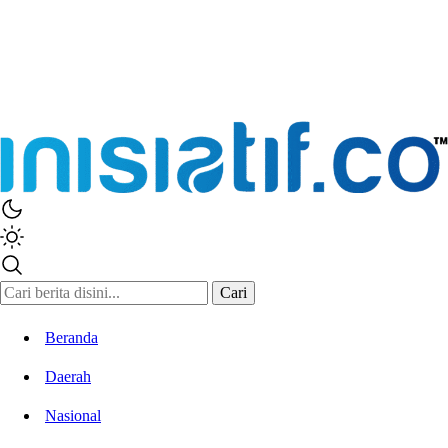
Inisiatif.co
Stay Connected Stay Informed
Cari
Beranda
Daerah
Nasional