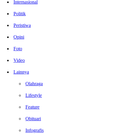
Internasional
Politik
Peristiwa
Opini
Foto
Video
Lainnya
Olahraga
Lifestyle
Feature
Obituari
Infografis