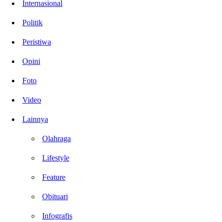
Internasional
Politik
Peristiwa
Opini
Foto
Video
Lainnya
Olahraga
Lifestyle
Feature
Obituari
Infografis