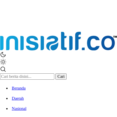
Inisiatif.co
Stay Connected Stay Informed
Cari
Beranda
Daerah
Nasional