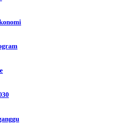
Ekonomi
rogram
e
030
ganggu