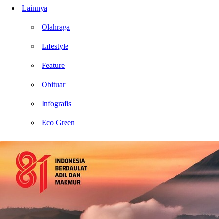
Lainnya
Olahraga
Lifestyle
Feature
Obituari
Infografis
Eco Green