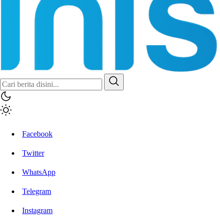
Inisiatif.co
Stay Connected Stay Informed
Facebook
Twitter
WhatsApp
Telegram
Instagram