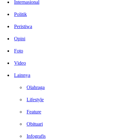
Internasional
Politik
Peristiwa
Opini
Foto
Video
Lainnya
Olahraga
Lifestyle
Feature
Obituari
Infografis