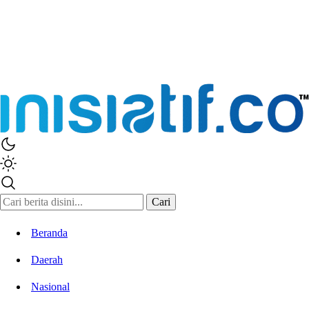
Inisiatif.co
Stay Connected Stay Informed
Cari
Beranda
Daerah
Nasional