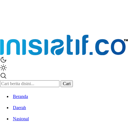
Inisiatif.co
Stay Connected Stay Informed
Cari
Beranda
Daerah
Nasional