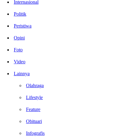
Internasional
Politik
Peristiwa
Opini
Foto
Video
Lainnya
Olahraga
Lifestyle
Feature
Obituari
Infografis