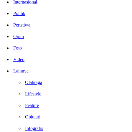
Internasional
Politik
Peristiwa
Opini
Foto
Video
Lainnya
Olahraga
Lifestyle
Feature
Obituari
Infografis