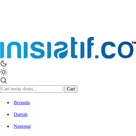
Inisiatif.co
Stay Connected Stay Informed
Cari
Beranda
Daerah
Nasional