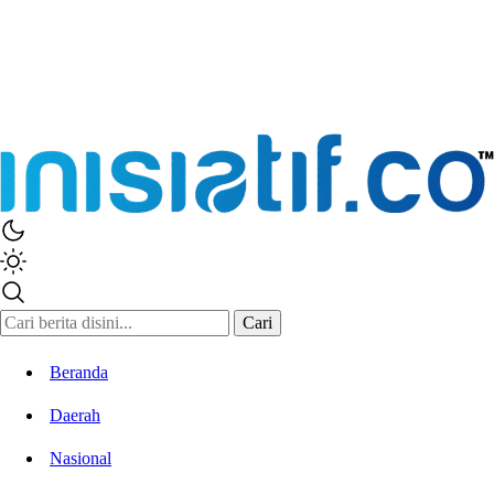
Inisiatif.co
Stay Connected Stay Informed
Cari
Beranda
Daerah
Nasional