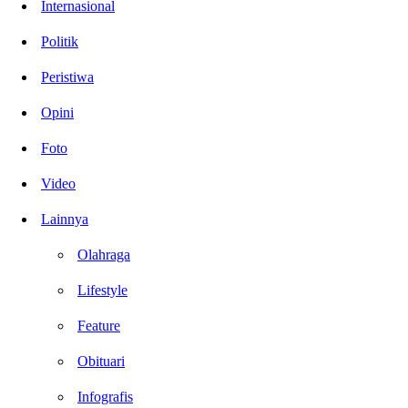
Internasional
Politik
Peristiwa
Opini
Foto
Video
Lainnya
Olahraga
Lifestyle
Feature
Obituari
Infografis