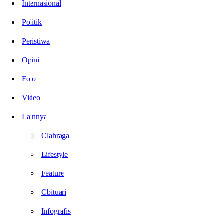
Internasional
Politik
Peristiwa
Opini
Foto
Video
Lainnya
Olahraga
Lifestyle
Feature
Obituari
Infografis