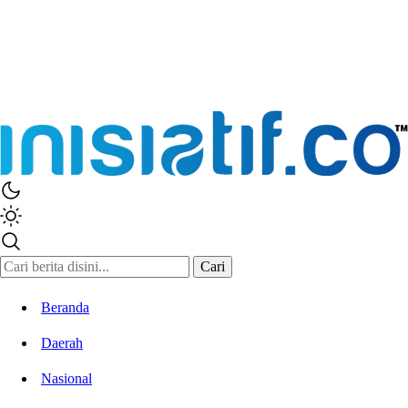
Inisiatif.co
Stay Connected Stay Informed
Cari
Beranda
Daerah
Nasional