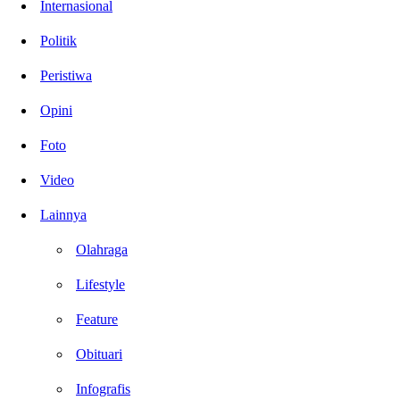
Internasional
Politik
Peristiwa
Opini
Foto
Video
Lainnya
Olahraga
Lifestyle
Feature
Obituari
Infografis