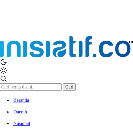
Inisiatif.co
Stay Connected Stay Informed
Cari
Beranda
Daerah
Nasional