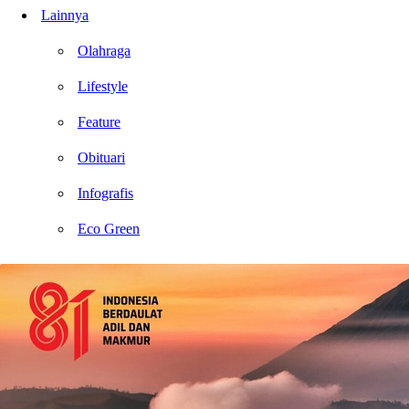
Lainnya
Olahraga
Lifestyle
Feature
Obituari
Infografis
Eco Green