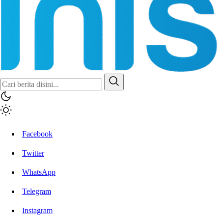
Inisiatif.co
Stay Connected Stay Informed
Facebook
Twitter
WhatsApp
Telegram
Instagram