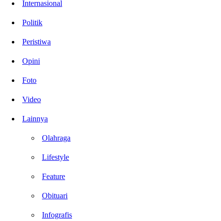
Internasional
Politik
Peristiwa
Opini
Foto
Video
Lainnya
Olahraga
Lifestyle
Feature
Obituari
Infografis