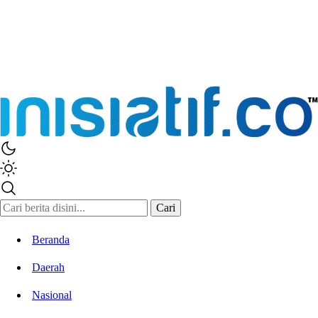
Inisiatif.co
Stay Connected Stay Informed
Cari
Beranda
Daerah
Nasional