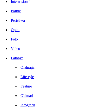
Internasional
Politik
Peristiwa
Opini
Foto
Video
Lainnya
Olahraga
Lifestyle
Feature
Obituari
Infografis