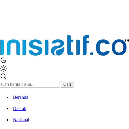
Inisiatif.co
Stay Connected Stay Informed
Cari
Beranda
Daerah
Nasional